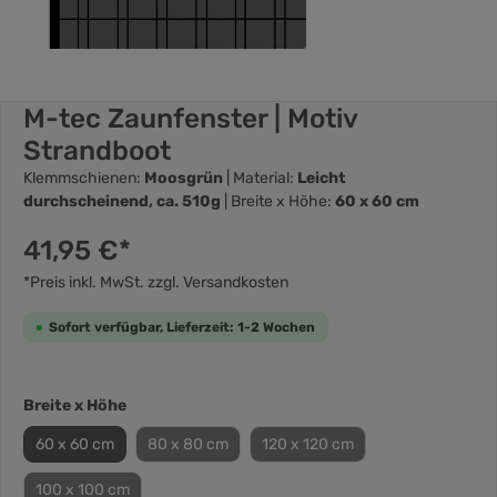
M-tec Zaunfenster | Motiv
Strandboot
Klemmschienen:
Moosgrün
| Material:
Leicht
durchscheinend, ca. 510g
| Breite x Höhe:
60 x 60 cm
41,95 €*
*Preis inkl. MwSt. zzgl. Versandkosten
Sofort verfügbar, Lieferzeit: 1-2 Wochen
Breite x Höhe
60 x 60 cm
80 x 80 cm
120 x 120 cm
100 x 100 cm