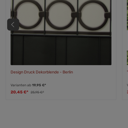
Design Druck Dekorblende - Berlin
Varianten ab
19,95 €*
20,45 €*
25,95 €*