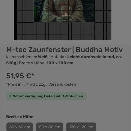
M-tec Zaunfenster | Buddha Motiv
Klemmschienen:
Weiß
| Material:
Leicht durchscheinend, ca.
510g
| Breite x Höhe:
100 x 100 cm
51,95 €*
*Preis inkl. MwSt. zzgl. Versandkosten
Sofort verfügbar, Lieferzeit: 1-2 Wochen
Breite x Höhe
60 x 60 cm
80 x 80 cm
120 x 120 cm