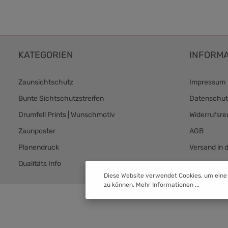
KATEGORIEN
INFORMA
Zaunsichtschutz
Impressum
Bunte Sichtschutzstreifen
Datenschut
Drumfell Prints | Wunschmotiv
Widerrufsre
Zaunposter
AGB
Planendruck
Versand in 
Qualitäts Info
Versand & 
Diese Website verwendet Cookies, um eine
zu können.
Mehr Informationen ...