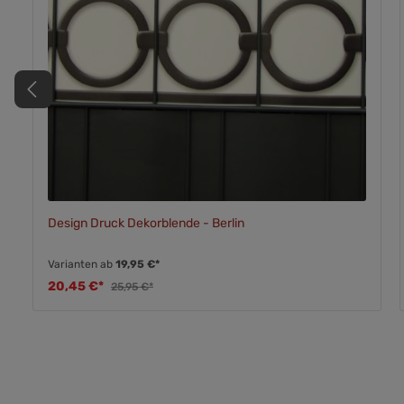
Design Druck Dekorblende - Berlin
Varianten ab
19,95 €*
20,45 €*
25,95 €*