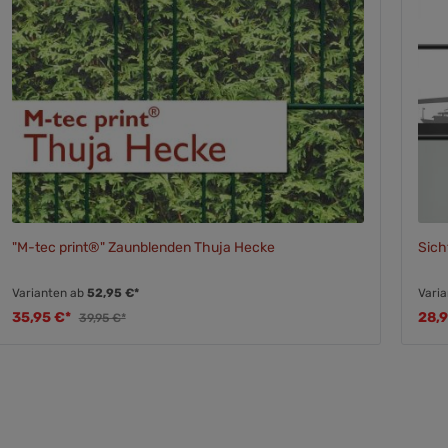
"M-tec print®" Zaunblenden Thuja Hecke
Sich
Varianten ab
52,95 €*
Vari
35,95 €*
28,
39,95 €*