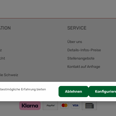
TION
SERVICE
Über uns
z
Details-Infos-Preise
cht
Stellenangebote
Kontakt auf Anfrage
die Schweiz
Zahlung
 bestmögliche Erfahrung bieten
Ablehnen
Konfigurier