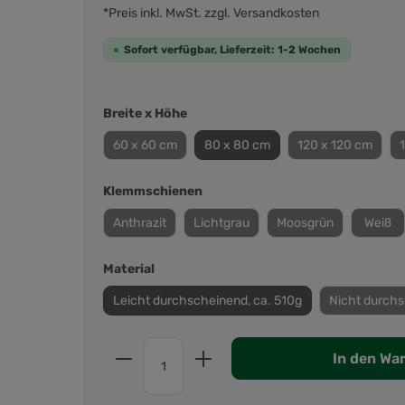
*Preis inkl. MwSt. zzgl. Versandkosten
Sofort verfügbar, Lieferzeit: 1-2 Wochen
Breite x Höhe
60 x 60 cm
80 x 80 cm
120 x 120 cm
Klemmschienen
Anthrazit
Lichtgrau
Moosgrün
Weiß
Material
Leicht durchscheinend, ca. 510g
Nicht durchs
In den Wa