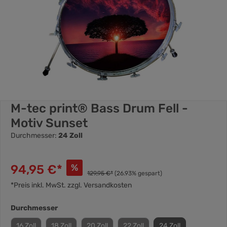
M-tec print® Bass Drum Fell -
Motiv Sunset
Durchmesser:
24 Zoll
94,95 €*
%
129,95 €*
(26.93% gespart)
*Preis inkl. MwSt. zzgl. Versandkosten
Durchmesser
16 Zoll
18 Zoll
20 Zoll
22 Zoll
24 Zoll