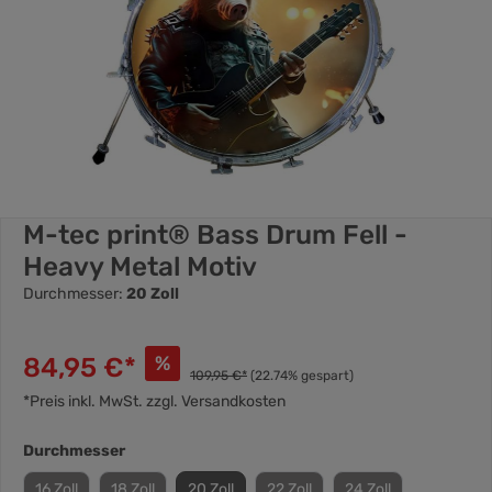
M-tec print® Bass Drum Fell -
Heavy Metal Motiv
Durchmesser:
20 Zoll
84,95 €*
%
109,95 €*
(22.74% gespart)
*Preis inkl. MwSt. zzgl. Versandkosten
Durchmesser
16 Zoll
18 Zoll
20 Zoll
22 Zoll
24 Zoll