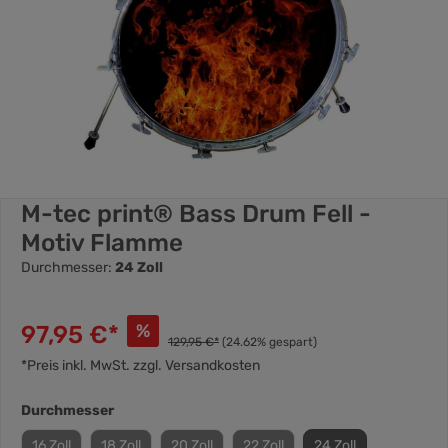
M-tec print® Bass Drum Fell -
Motiv Flamme
Durchmesser:
24 Zoll
97,95 €*
%
129,95 €*
(24.62% gespart)
*Preis inkl. MwSt. zzgl. Versandkosten
Durchmesser
16 Zoll
18 Zoll
20 Zoll
22 Zoll
24 Zoll