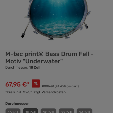
M-tec print® Bass Drum Fell -
Motiv "Underwater"
Durchmesser:
18 Zoll
67,95 €*
%
89,95 €*
(24.46% gespart)
*Preis inkl. MwSt. zzgl. Versandkosten
Durchmesser
16 Zoll
18 Zoll
20 Zoll
22 Zoll
24 Zoll