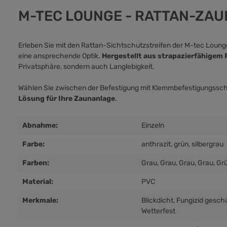
M-TEC LOUNGE - RATTAN-ZA
Erleben Sie mit den Rattan-Sichtschutzstreifen der M-tec Loung
eine ansprechende Optik.
Hergestellt aus strapazierfähigem
Privatsphäre, sondern auch Langlebigkeit.
Wählen Sie zwischen der Befestigung mit Klemmbefestigungssch
Lösung für Ihre Zaunanlage
.
Abnahme:
Einzeln
Farbe:
anthrazit
, grün
, silbergrau
Farben:
Grau
, Grau
, Grau
, Grau
, Gr
Material:
PVC
Merkmale:
Blickdicht
, Fungizid gesch
Wetterfest