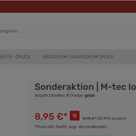
EATIV -DRUCK
BASSDRUM | SNAREDRUM DRUCK
Sonderaktion | M-tec l
Anzahl Streifen:
1
| Farbe:
grün
8,95 €*
%
12,95 €*
(30.89% gespart)
*Preis inkl. MwSt. zzgl. Versandkosten