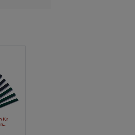
n für
in