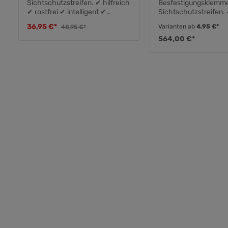
Sichtschutzstreifen. ✔ hilfreich
Besfestigungsklemme
✔ rostfrei ✔ intelligent ✔
Sichtschutzstreifen.
verzinkt ✔ Sichtschutzrolle ✔
beständig ✔ absolut f
36,95 €*
Varianten ab
4,95 €*
48,95 €*
Doppelstab ✔ Gittermatten ✔
sitzend ✔ in RAL-ähn
564,00 €*
Farben ✔ eingefloch