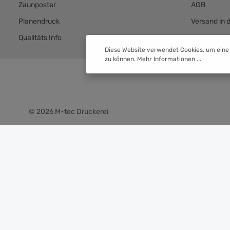
Zaunposter
AGB
Planendruck
Versand in 
Qualitäts Info
Versand & 
Diese Website verwendet Cookies, um eine
zu können.
Mehr Informationen ...
© 2026 M-tec Druckerei