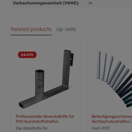
Verkaufsmengeneinheit (VKME):
m
Related products
Up-sells
24.51
%
Professionelle Abwickelhilfe für
Befestigungsschiene
PVC Kunststoffstreifen
Sichtschutzstreifen | 
Zaunfarben
Die Abrollhilfe für
Hart-PVC