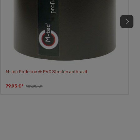
M-tec Profi-line ® PVC Streifen anthrazit
79,95 €*
109,95 €*