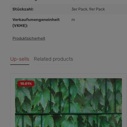
Stückzahl:
3er Pack
, 9er Pack
Verkaufsmengeneinheit
m
(VKME):
Produktsicherheit
Up-sells
Related products
10.01
%