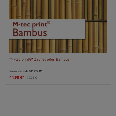
"M-tec print®" Zaunstreifen Bambus
Varianten ab
52,95 €*
41,95 €*
49,95 €*