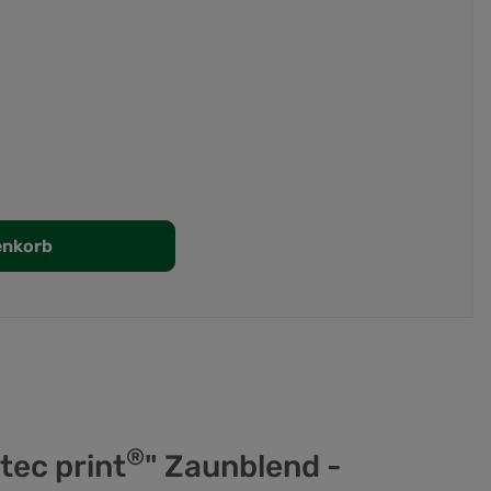
enkorb
®
tec print
" Zaunblend -