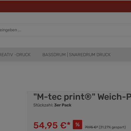
REATIV -DRUCK
BASSDRUM | SNAREDRUM DRUCK
"M-tec print®" Weich-P
Stückzahl:
3er Pack
54,95 €*
%
79,95 €*
(31.27% gespart)