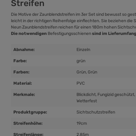
Streifen
Die Motive der Zaunblendstreifen im 3er Set sind bewusst so ges
leicht in der richtigen Reihenfolge einflechten. Sie beziehen die
Neun Zaunblendstreifen reichen für einen 180m hohen Sichtschu
Die notwendigen
Befestigungsschienen
sind im Lieferumfang
Abnahme:
Einzeln
Farbe:
grün
Farben:
Grün
, Grün
Material:
PVC
Merkmale:
Blickdicht
, Fungizid geschützt
,
Wetterfest
Produktgruppe:
Sichtschutzstreifen
Streifenhöhe:
19cm
Streifenlänge:
2,85m