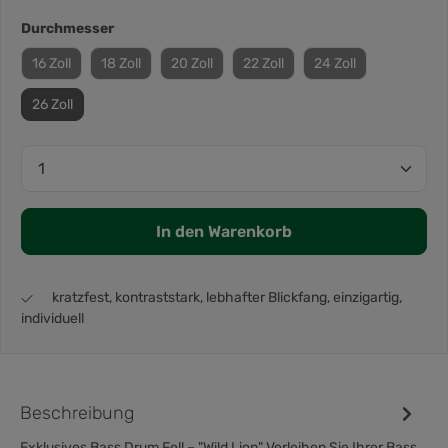
Durchmesser
16 Zoll
18 Zoll
20 Zoll
22 Zoll
24 Zoll
26 Zoll
In den Warenkorb
kratzfest, kontraststark, lebhafter Blickfang, einzigartig,
individuell
Beschreibung
Exklusives Bass Drum Fell – "Wild Lion" Verleihen Sie Ihrer Bass