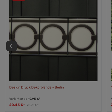
Design Druck Dekorblende - Berlin
Varianten ab
19,95 €*
20,45 €*
25,95 €*