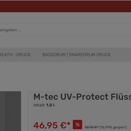
REATIV -DRUCK
BASSDRUM | SNAREDRUM DRUCK
M-tec UV-Protect Flüs
Inhalt:
1,0 l
46,95 €*
%
55,95 €*
(16.09% gespart)