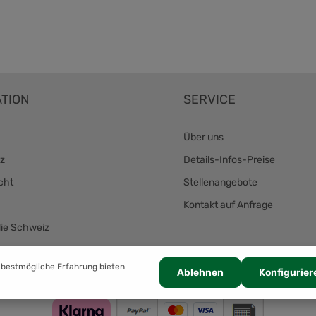
TION
SERVICE
Über uns
z
Details-Infos-Preise
cht
Stellenangebote
Kontakt auf Anfrage
die Schweiz
Zahlung
 bestmögliche Erfahrung bieten
Ablehnen
Konfigurier