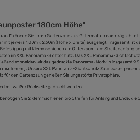
Zaunposter 180cm Höhe"
nd" können Sie Ihren Gartenzaun aus Gittermatten nachträglich mit 
r mit jeweils 1,80m x 2,50m (Höhe x Breite) ausgelegt. Insgesamt is
le Befestigung mit Klemmschienen am Gitterzaun - am Streifenanfang un
fosten im XXL Panorama-Sichtschutz. Das XXL Panorama-Sichtschutz Z
eßend schneiden wir das gedruckte Panorama-Motiv in insgesamt 9 Str
lemmschienen). Unsere XXL Panorama-Sichtschutz Zaunposter passen s
z für den Gartenzaun genießen Sie ungestörte Privatsphäre.
und mit weißer Rückseite gedruckt werden.
 benötigen Sie 2 Klemmschienen pro Streifen für Anfang und Ende, die 