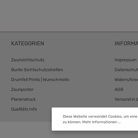
KATEGORIEN
INFORMA
Zaunsichtschutz
Impressum
Bunte Sichtschutzstreifen
Datenschut
Drumfell Prints | Wunschmotiv
Widerrufsre
Zaunposter
AGB
Planendruck
Versand in 
Qualitäts Info
Versand & 
Diese Website verwendet Cookies, um eine
zu können.
Mehr Informationen ...