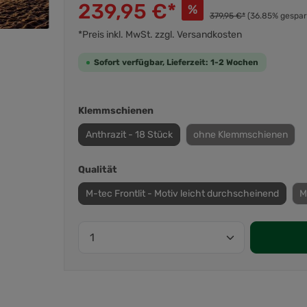
239,95 €*
%
379,95 €*
(36.85% gespar
*Preis inkl. MwSt. zzgl. Versandkosten
Sofort verfügbar, Lieferzeit: 1-2 Wochen
Klemmschienen
Anthrazit - 18 Stück
ohne Klemmschienen
Qualität
M-tec Frontlit - Motiv leicht durchscheinend
M